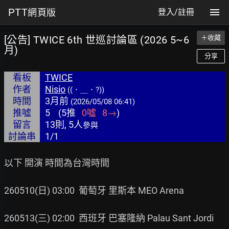
PTT
網頁版
登入/註冊
[公告] TWICE 6th 世巡討論區 (2026 5~6
＋收藏
月)
分享
看板
TWICE
作者
Nisio
((．＿．?))
時間
3月前
(2026/05/08 06:41)
推噓
5
(
5
推
0
噓
8
→
)
留言
13則, 5人
參與
討論串
1/1
以下 開演 時間為台灣時間

260510(日) 03:00  葡萄牙 里斯本 MEO Arena

260513(三) 02:00  西班牙 巴塞隆納 Palau Sant Jordi
