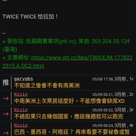
---

TWICE TWICE 恰拉加！

※ 發信站: 批踢踢實業坊(ptt.cc), 來自: 203.204.35.124 
(臺灣)

※ 文章網址: 
https://www.ptt.cc/bbs/TWICE/M.177822
2515.A.DC2.html
3月前
, 1
garyqbs
05/08 17:58,
F
推
不知道之後會不會有南美洲
3月前
, 2
Nisio
05/09 00:21,
F
→
中南美洲上次票房這麼好，不能想像會缺席XD
3月前
, 3
Nisio
05/09 00:22,
F
→
不過如果只去幾個國家，應該幾週就可以跑完
3月前
, 4
Nisio
05/09 00:24,
F
→
巴西、墨西哥、阿根廷？ 再來看要不要祕魯或智