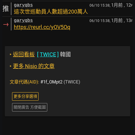
1月前
, 12
garyqbs
06/10 15:38,
F
推
這次世巡動員人數超過200萬人
1月前
, 13
garyqbs
06/10 15:38,
F
→
https://reurl.cc/yOV5Oq
‣
返回看板
[
TWICE
]
韓國
‣
更多 Nisio 的文章
文章代碼(AID):
#1f_OMpt2
(TWICE)
更多分享選項
關閉廣告 方便截圖