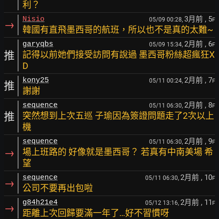
利？
3月前
, 5
Nisio
05/09 00:28,
F
→
韓國有直飛墨西哥的航班，所以也不是真的太難~
2月前
, 6
garyqbs
05/09 15:34,
F
推
記得以前她們接受訪問有說過 墨西哥粉絲超瘋狂X
D
2月前
, 7
kony25
05/11 00:24,
F
推
謝謝
2月前
, 8
sequence
05/11 06:30,
F
推
突然想到上次五巡 子瑜因為簽證問題走了2次以上
機
2月前
, 9
sequence
05/11 06:30,
F
→
場上班路的 好像就是墨西哥？ 若真有中南美場 希
望
2月前
, 10
sequence
05/11 06:30,
F
→
公司不要再出包啦
2月前
, 11
g84h21e4
05/12 13:16,
F
→
距離上次回歸要滿一年了…好不習慣呀