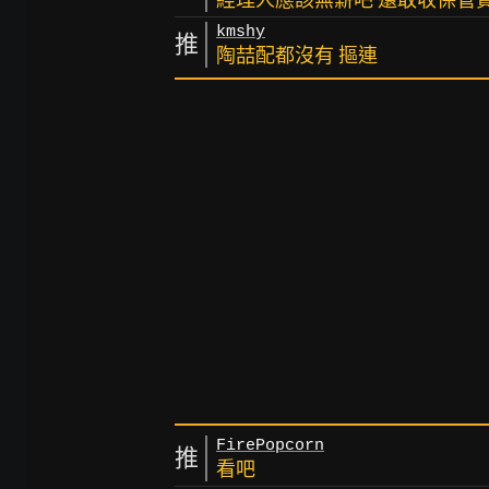
kmshy
推
陶喆配都沒有 摳連
FirePopcorn
推
看吧