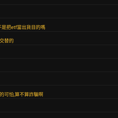
是把etf當出貨目的嗎
抓交替的
低的可怕,算不算詐騙啊