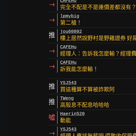
CAFEHu
→
完全不配是不是連價差都沒有
lpmybig
→
第二槍！
jou60802
推
樓上居然說野村是野雞證券 好
CAFEHu
→
經理人：告訴我怎麼輸？經理
CAFEHu
→
訴我能怎麼輸！
YSJ543
推
買這種算不算被詐欺阿
TWeng
推
高股息不配息哈哈哈
Haerin520
噓
動能
YSJ543
→
經理人應該無薪吧 還敢收保管