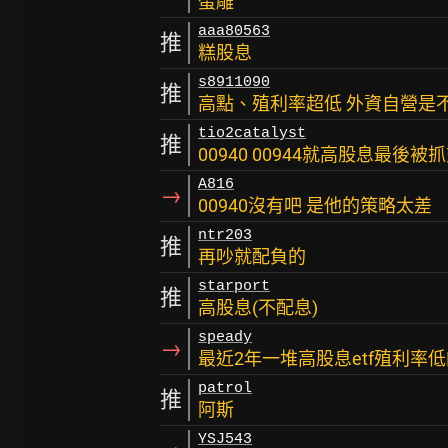
蛋雕
aaa80563
推
糕股息
s8911090
推
高點、殖利率超低 外資自營是不
tio2catalyst
推
00940 00944就高股息最後被
A816
→
00940沒有吧 是他的策略太差
ntr203
推
再吵就配負的
starport
推
高股息(不配息)
speady
→
最近2年一堆高股息etf殖利率
patrol
推
阿斯
YSJ543