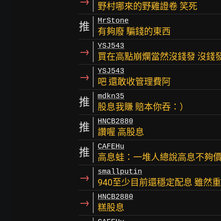
→
野村哪來的野雞證卷 笑死
MrStone
推
有夠廢 騙錢的東西
YSJ543
→
買在高點崩爛當然沒錢發 沒錢
YSJ543
→
吧 還敢收管理費阿
mdkn35
推
股息我賺 賠本你吞：）
HNCB2880
推
讚喔 高股息
CAFEHu
推
高息蛙：一堆人總說高息不夠
smallputin
→
940至少目前還穩定配息 雖然
HNCB2880
→
糕股息