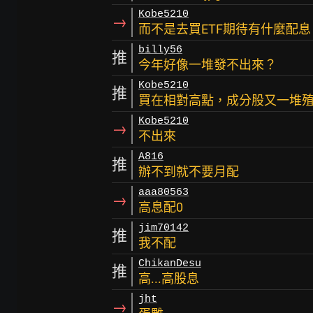
Kobe5210
→
而不是去買ETF期待有什麼配息
billy56
推
今年好像一堆發不出來？
Kobe5210
推
買在相對高點，成分股又一堆
Kobe5210
→
不出來
A816
推
辦不到就不要月配
aaa80563
→
高息配0
jim70142
推
我不配
ChikanDesu
推
高...高股息
jht
→