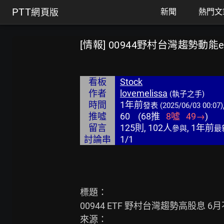
PTT
網頁版
新聞
熱門文
[情報] 00944野村台灣趨勢動能e
看板
Stock
作者
lovemelissa
(執子之手)
時間
1年前
發表
(2025/06/03 00:07)
推噓
60
(
68
推
8
噓
49
→
)
留言
125則, 102人
, 1年前
參與
最
討論串
1/1
標題：

00944 ETF 野村台灣趨勢高股息 6月
來源：
