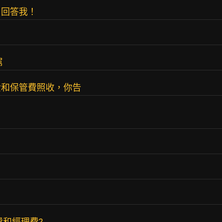
？回答我！
屌
費和保管費照收，你告
費和經理費?