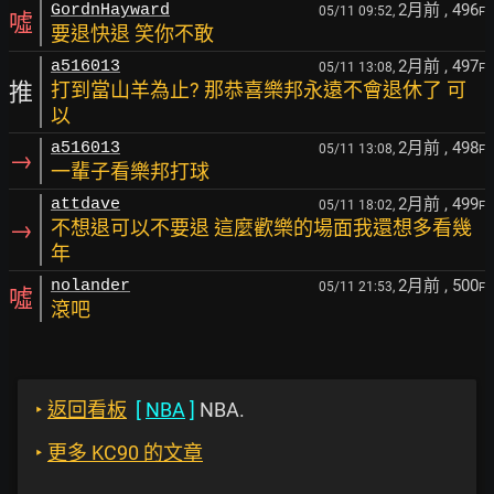
2月前
, 496
GordnHayward
05/11 09:52,
F
噓
要退快退 笑你不敢
2月前
, 497
a516013
05/11 13:08,
F
推
打到當山羊為止? 那恭喜樂邦永遠不會退休了 可
以
2月前
, 498
a516013
05/11 13:08,
F
→
一輩子看樂邦打球
2月前
, 499
attdave
05/11 18:02,
F
→
不想退可以不要退 這麼歡樂的場面我還想多看幾
年
2月前
, 500
nolander
05/11 21:53,
F
噓
滾吧
‣
返回看板
[
NBA
]
NBA.
‣
更多 KC90 的文章