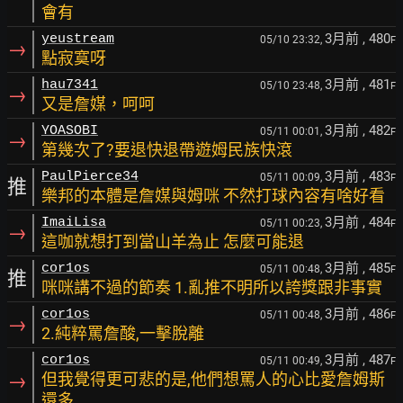
會有
3月前
, 480
yeustream
05/10 23:32,
F
→
點寂寞呀
3月前
, 481
hau7341
05/10 23:48,
F
→
又是詹媒，呵呵
3月前
, 482
YOASOBI
05/11 00:01,
F
→
第幾次了?要退快退帶遊姆民族快滾
3月前
, 483
PaulPierce34
05/11 00:09,
F
推
樂邦的本體是詹媒與姆咪 不然打球內容有啥好看
3月前
, 484
ImaiLisa
05/11 00:23,
F
→
這咖就想打到當山羊為止 怎麼可能退
3月前
, 485
cor1os
05/11 00:48,
F
推
咪咪講不過的節奏 1.亂推不明所以誇獎跟非事實
3月前
, 486
cor1os
05/11 00:48,
F
→
2.純粹罵詹酸,一擊脫離
3月前
, 487
cor1os
05/11 00:49,
F
→
但我覺得更可悲的是,他們想罵人的心比愛詹姆斯
還多