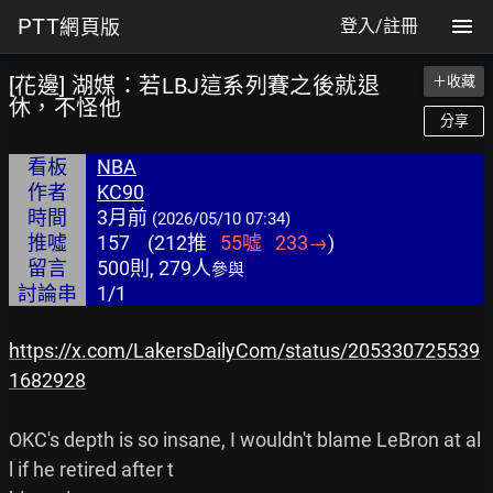
PTT
網頁版
登入/註冊
[花邊] 湖媒：若LBJ這系列賽之後就退
＋收藏
休，不怪他
分享
看板
NBA
作者
KC90
時間
3月前
(2026/05/10 07:34)
推噓
157
(
212
推
55
噓
233
→
)
留言
500則, 279人
參與
討論串
1/1
https://x.com/LakersDailyCom/status/205330725539
1682928
OKC's depth is so insane, I wouldn't blame LeBron at al
l if he retired after t
