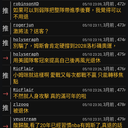
3月前
, 472
robinsonXD
05/10 23:09,
F
推
如果可以到弱隊把整隊帶進季後賽，我覺得可以
不用退
3月前
, 473
rogerjun
05/10 23:11,
F
推
激將法？送客？
3月前
, 474
holyseraph
05/10 23:19,
F
推
別騙了，姆斯會肯定硬撐到2028洛杉磯奧運，
3月前
, 475
holyseraph
05/10 23:20,
F
→
用美國隊奪冠來提高自己後再風光退休
3月前
, 476
RicFlair
05/10 23:26,
F
推
小姆咪就這樣啊 愛戰又每次都戰不贏 只能轉移焦
點
3月前
, 477
RicFlair
05/10 23:26,
F
→
不然就人身攻擊 真的滿可年的啦
3月前
, 478
zlzooq
05/10 23:30,
F
推
被退休
3月前
, 479
yeustream
05/10 23:31,
F
→
酸歸酸,看了20年已經習慣nba有姆斯了,真退的話