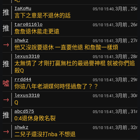
3月前
, 25
IaKoMu
05/10 15:40,
F
推
言下之意是不退休的話
3月前
, 26
taro0116lo
05/10 15:41,
F
推
詹詹退休能走更遠
3月前
, 27
shwkz
05/10 15:41,
F
→
他又沒說要退休 一直要他退 和詹酸一樣煩
3月前
, 28
lexus3310
05/10 15:41,
F
推
太無情了 才剛打贏無杜的最過譽神棍 就被你們追
殺Q
3月前
, 29
rrdd44
05/10 15:41,
F
噓
你這八年老湖媒何時怪過詹了？？
3月前
, 30
lexus3310
05/10 15:41,
F
→
Q
3月前
, 31
abcd575
05/10 15:41,
F
推
0:4退休身敗名裂
3月前
, 32
shwkz
05/10 15:41,
F
→
二兒子還沒打nba 不想退