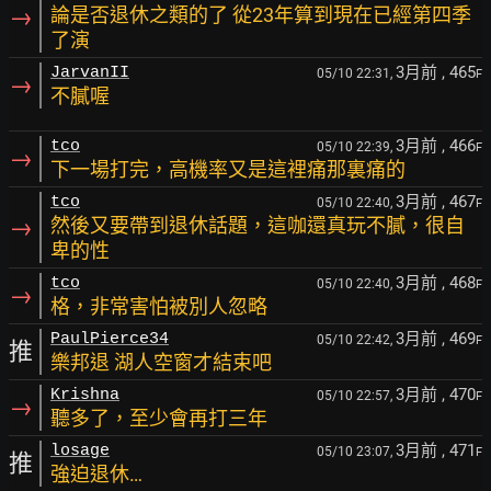
→
論是否退休之類的了 從23年算到現在已經第四季
了演
3月前
, 465
JarvanII
05/10 22:31,
F
→
不膩喔
3月前
, 466
tco
05/10 22:39,
F
→
下一場打完，高機率又是這裡痛那裏痛的
3月前
, 467
tco
05/10 22:40,
F
→
然後又要帶到退休話題，這咖還真玩不膩，很自
卑的性
3月前
, 468
tco
05/10 22:40,
F
→
格，非常害怕被別人忽略
3月前
, 469
PaulPierce34
05/10 22:42,
F
推
樂邦退 湖人空窗才結束吧
3月前
, 470
Krishna
05/10 22:57,
F
→
聽多了，至少會再打三年
3月前
, 471
losage
05/10 23:07,
F
推
強迫退休…