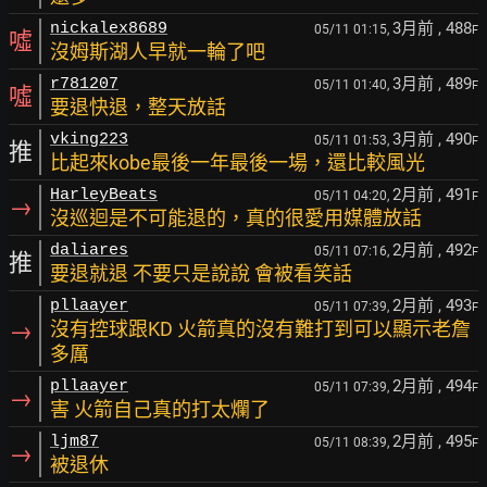
3月前
, 488
nickalex8689
05/11 01:15,
F
噓
沒姆斯湖人早就一輪了吧
3月前
, 489
r781207
05/11 01:40,
F
噓
要退快退，整天放話
3月前
, 490
vking223
05/11 01:53,
F
推
比起來kobe最後一年最後一場，還比較風光
2月前
, 491
HarleyBeats
05/11 04:20,
F
→
沒巡迴是不可能退的，真的很愛用媒體放話
2月前
, 492
daliares
05/11 07:16,
F
推
要退就退 不要只是說說 會被看笑話
2月前
, 493
pllaayer
05/11 07:39,
F
→
沒有控球跟KD 火箭真的沒有難打到可以顯示老詹
多厲
2月前
, 494
pllaayer
05/11 07:39,
F
→
害 火箭自己真的打太爛了
2月前
, 495
ljm87
05/11 08:39,
F
→
被退休