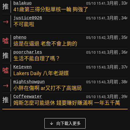
3月前
, 33
balakuo
05/10 15:41,
F
推
41歲第三得分點單核一輪 夠強了
3月前
, 34
justice0926
05/10 15:41,
F
→
不可能啦
3月前
, 35
pheno
05/10 15:42,
F
噓
這是在逼退 老詹不會上鉤的
3月前
, 36
poorcharles
05/10 15:43,
F
推
生活不能自理了嗎？
3月前
, 37
Ke1even
05/10 15:43,
F
噓
Lakers Daily 八年老湖媒
3月前
, 38
mightshowgun
05/10 15:43,
F
→
小胖在傷啊 ar又打不了高端局
3月前
, 39
Coffeewater
05/10 15:43,
F
推
姆斯怎麼可能退休 錢要賺好賺滿啊 一年五千萬
向下載入更多