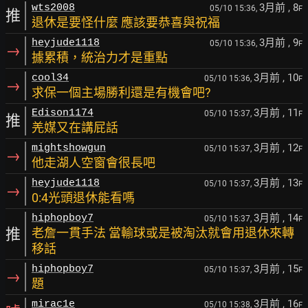
3月前
, 8
wts2008
05/10 15:36,
F
推
退休是要怪什麼 應該要恭喜與祝福
3月前
, 9
heyjude1118
05/10 15:36,
F
→
據累積，統治力才是重點
3月前
, 10
cool34
05/10 15:36,
F
→
求保一個主場勝利還是有機會吧?
3月前
, 11
Edison1174
05/10 15:37,
F
推
羌媒又在講屁話
3月前
, 12
mightshowgun
05/10 15:37,
F
→
他走湖人空窗會很長吧
3月前
, 13
heyjude1118
05/10 15:37,
F
→
0:4光頭退休能看嗎
3月前
, 14
hiphopboy7
05/10 15:37,
F
推
老詹一貫手法 當輸球或是被淘汰就會用退休來轉
移話
3月前
, 15
hiphopboy7
05/10 15:37,
F
→
題
3月前
, 16
mirac1e
05/10 15:38,
F