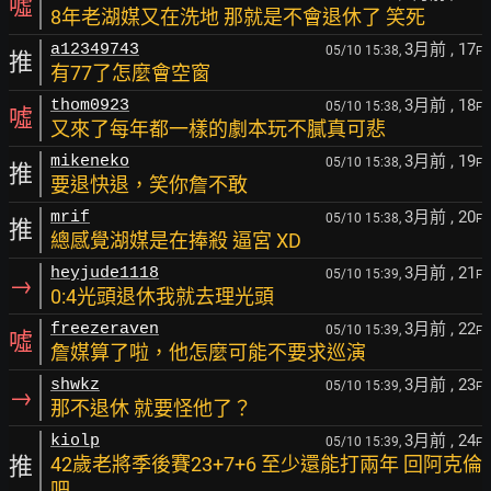
噓
8年老湖媒又在洗地 那就是不會退休了 笑死
3月前
, 17
a12349743
05/10 15:38,
F
推
有77了怎麼會空窗
3月前
, 18
thom0923
05/10 15:38,
F
噓
又來了每年都一樣的劇本玩不膩真可悲
3月前
, 19
mikeneko
05/10 15:38,
F
推
要退快退，笑你詹不敢
3月前
, 20
mrif
05/10 15:38,
F
推
總感覺湖媒是在捧殺 逼宮 XD
3月前
, 21
heyjude1118
05/10 15:39,
F
→
0:4光頭退休我就去理光頭
3月前
, 22
freezeraven
05/10 15:39,
F
噓
詹媒算了啦，他怎麼可能不要求巡演
3月前
, 23
shwkz
05/10 15:39,
F
→
那不退休 就要怪他了？
3月前
, 24
kiolp
05/10 15:39,
F
推
42歲老將季後賽23+7+6 至少還能打兩年 回阿克倫
吧