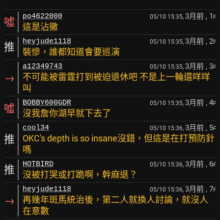
3月前
, 1
po4622000
05/10 15:35,
F
噓
這是沾黴
3月前
, 2
heyjude1118
05/10 15:35,
F
推
裝慘，誰都知道會要巡演
3月前
, 3
a12349743
05/10 15:35,
F
→
不可能被雷霆打到被迫退休吧 不是上一輪還咩咩
叫
3月前
, 4
BOBBY600GDR
05/10 15:35,
F
噓
沒我詹你湖早就下去了
3月前
, 5
cool34
05/10 15:36,
F
推
OKC's depth is so insane沒錯，但這是在打預防針
嗎
3月前
, 6
HOTBIRD
05/10 15:36,
F
推
沒被打哭或打跪啊，幹麻退？
3月前
, 7
heyjude1118
05/10 15:36,
F
→
再幾年斑馬統治後，第二人就換人討論，就沒人
在意數