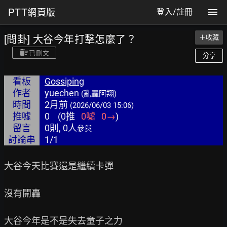
PTT
網頁版
登入/註冊
[問卦] 大谷今年打擊怎麼了？
＋收藏
已刪文
分享
看板
Gossiping
作者
yuechen
(亂轟阿翔)
時間
2月前
(2026/06/03 15:06)
推噓
0
(
0
推
0
噓
0
→
)
留言
0則, 0人
參與
討論串
1/1
大谷今天比賽還是繼續卡彈

沒有開轟

大谷今年是不是失去童子之力
