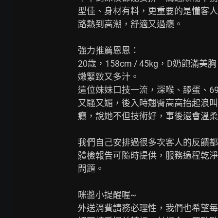
型佳、身材有料，更重要的是懂客人
路熱到高潮，舒適又過癮。

強力推薦恩恩：

20歲，158cm / 45kg，D奶
嫩緊致又多汁。

這位妹妹口技一流，深喉、舔蛋、6
又騷又媚，後入時翹臀高高抬起浪叫
癮，說她不但技術好，事後還會溫柔
我們自己安排過很多次客人的反饋都
體檢報告可隨時提供，服務過程乾淨
問題。

咪醬小提醒喔~

外送消費請務必理性，我們也希望每