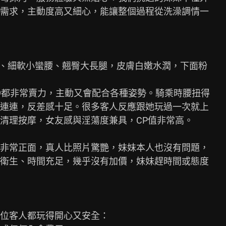
需求，主動度高又細心，能讓整個過程從洗澡調情一

飽滿美胸、細軟小蠻腰、翹臀大長腿，皮膚白嫩水潤，下面粉

9都非常賣力，主動又會配合各種姿勢。騎乘時腰扭得

連連，反差感十足。很多客人反應跟她玩過一次就上

清理按摩，女友感與淫蕩度兼具，CP值非常高。

非常正面，真人比照片驚艷，妹妹本人也沒有問題，

衛生、時間充足，幾乎沒有加價，妹妹趕時間或態度

位客人都玩得開心又安全：
