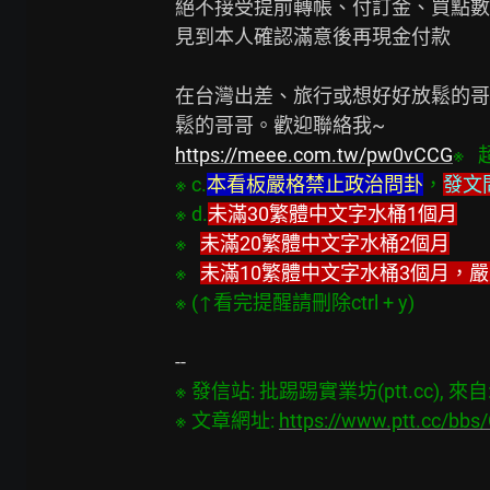
絕不接受提前轉帳、付訂金、買點數
見到本人確認滿意後再現金付款

在台灣出差、旅行或想好好放鬆的哥
https://meee.com.tw/pw0vCCG
※ 
※ c.
本看板嚴格禁止政治問卦
，
發文
※ d.
未滿30繁體中文字水桶1個月
※   
未滿20繁體中文字水桶2個月
※   
未滿10繁體中文字水桶3個月，
※ (↑看完提醒請刪除ctrl + y)
※ 發信站: 批踢踢實業坊(ptt.cc), 來自: 2
※ 文章網址: 
https://www.ptt.cc/bbs