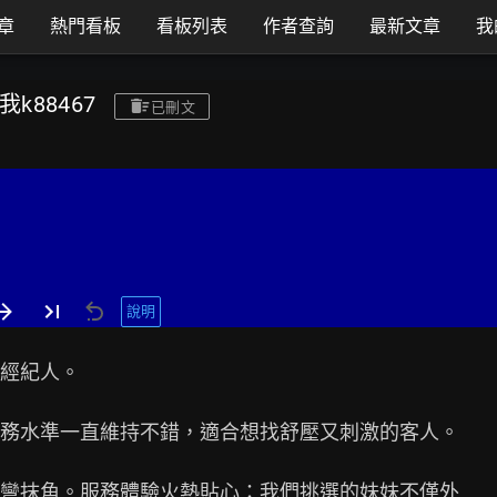
章
熱門看板
看板列表
作者查詢
最新文章
我
k88467
已刪文
說明
經紀人。

務水準一直維持不錯，適合想找舒壓又刺激的客人。

彎抹角。服務體驗火熱貼心：我們挑選的妹妹不僅外
