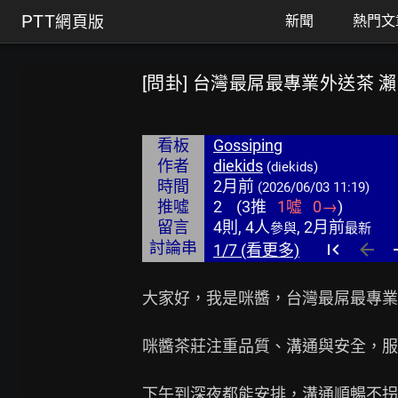
PTT
網頁版
新聞
熱門文
[問卦] 台灣最屌最專業外送茶 瀨我
看板
Gossiping
作者
diekids
(diekids)
時間
2月前
(2026/06/03 11:19)
推噓
2
(
3
推
1
噓
0
→
)
留言
4則, 4人
, 2月前
參與
最新
討論串
1/7 (看更多)
大家好，我是咪醬，台灣最屌最專業
咪醬茶莊注重品質、溝通與安全，服
下午到深夜都能安排，溝通順暢不拐