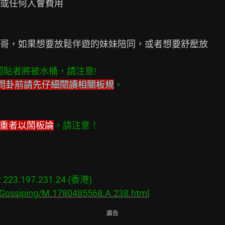
或任何入會費用

哥，如果想要放鬆伴遊的妹妹陪同，或者想要舒壓放

  超貼者將被水桶，請注意!
問卦前請先仔細閱讀相關板規
。
嚴重者以鬧板論
，請注意！
23.197.231.24 (香港)

/Gossiping/M.1780485568.A.238.html
廣告