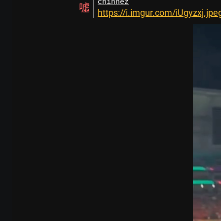
chinnez
噓
https://i.imgur.com/iUgyzxj.jpe