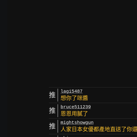
lagi5487
推
想你了咪醬
bruce511239
推
恩恩用膩了
mightshowgun
推
人家日本女優都產地直送了你