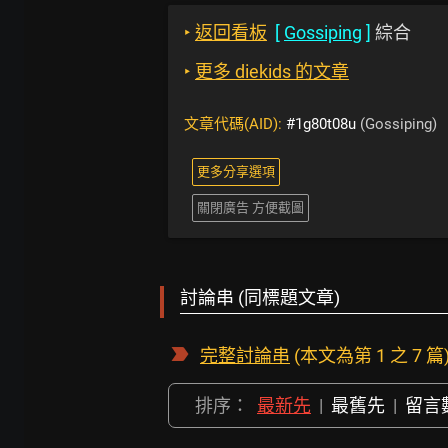
‣
返回看板
[
Gossiping
]
綜合
‣
更多 diekids 的文章
文章代碼(AID):
#1g80t08u
(Gossiping)
更多分享選項
關閉廣告 方便截圖
討論串 (同標題文章)
完整討論串
(本文為第 1 之 7 篇
排序：
最新先
|
最舊先
|
留言