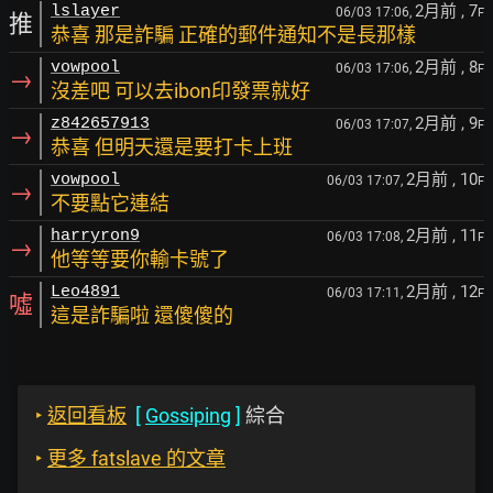
2月前
, 7
lslayer
06/03 17:06,
F
推
恭喜 那是詐騙 正確的郵件通知不是長那樣
2月前
, 8
vowpool
06/03 17:06,
F
→
沒差吧 可以去ibon印發票就好
2月前
, 9
z842657913
06/03 17:07,
F
→
恭喜 但明天還是要打卡上班
2月前
, 10
vowpool
06/03 17:07,
F
→
不要點它連結
2月前
, 11
harryron9
06/03 17:08,
F
→
他等等要你輸卡號了
2月前
, 12
Leo4891
06/03 17:11,
F
噓
這是詐騙啦 還傻傻的
‣
返回看板
[
Gossiping
]
綜合
‣
更多 fatslave 的文章