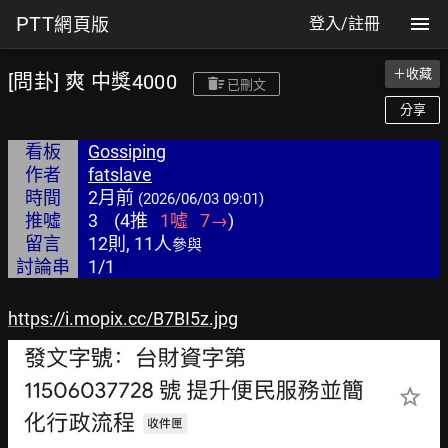
PTT
網頁版
登入/註冊
＋收藏
[問卦] 爽 中獎4000
已刪文
分享
看板
Gossiping
作者
fatslave
時間
2月前
(2026/06/03 09:01)
推噓
3
(
4
推
1
噓
7
→
)
留言
12則, 11人
參與
討論串
1/1
https://i.mopix.cc/B7BI5z.jpg