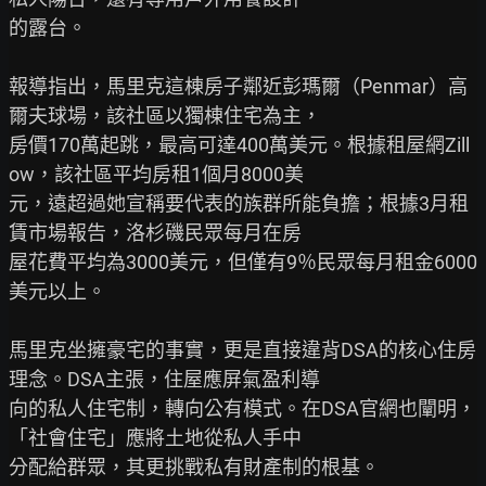
的露台。

報導指出，馬里克這棟房子鄰近彭瑪爾（Penmar）高
爾夫球場，該社區以獨棟住宅為主，

房價170萬起跳，最高可達400萬美元。根據租屋網Zill
ow，該社區平均房租1個月8000美

元，遠超過她宣稱要代表的族群所能負擔；根據3月租
賃市場報告，洛杉磯民眾每月在房

屋花費平均為3000美元，但僅有9％民眾每月租金6000
美元以上。

馬里克坐擁豪宅的事實，更是直接違背DSA的核心住房
理念。DSA主張，住屋應屏氣盈利導

向的私人住宅制，轉向公有模式。在DSA官網也闡明，
「社會住宅」應將土地從私人手中

分配給群眾，其更挑戰私有財產制的根基。
