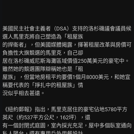
美國民主社會主義者（DSA）支持的洛杉磯議會議員候
選人馬里克將自己塑造為「租屋族

的捍衛者」，但美國媒體揭露，揮著租屋改革與房價可
負擔性大旗競選的馬里克，自己卻

居在洛杉磯威尼斯海灘區域價值250萬美元的豪宅中。
雖然她的競選團隊辯稱她也是「租

屋族」，但當地房租平均要價1個月8000美元，和她宣
稱要代表的「掙扎中的租屋族」情

況似乎相去甚遠。

《紐約郵報》指出，馬里克居住的豪宅佔地5780平方
英尺（約537平方公尺，162坪），還

有一個封閉式庭園，室內採光充足，屋中多個臥室通向
私人陽台，還有專用戶外用餐設計
