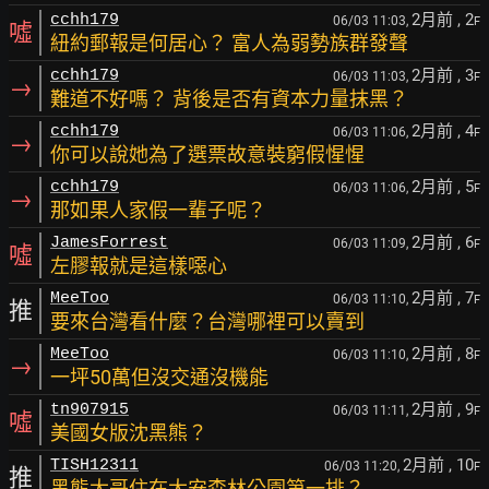
2月前
, 2
cchh179
06/03 11:03,
F
噓
紐約郵報是何居心？ 富人為弱勢族群發聲
2月前
, 3
cchh179
06/03 11:03,
F
→
難道不好嗎？ 背後是否有資本力量抹黑？
2月前
, 4
cchh179
06/03 11:06,
F
→
你可以說她為了選票故意裝窮假惺惺
2月前
, 5
cchh179
06/03 11:06,
F
→
那如果人家假一輩子呢？
2月前
, 6
JamesForrest
06/03 11:09,
F
噓
左膠報就是這樣噁心
2月前
, 7
MeeToo
06/03 11:10,
F
推
要來台灣看什麼？台灣哪裡可以賣到
2月前
, 8
MeeToo
06/03 11:10,
F
→
一坪50萬但沒交通沒機能
2月前
, 9
tn907915
06/03 11:11,
F
噓
美國女版沈黑熊？
2月前
, 10
TISH12311
06/03 11:20,
F
推
黑熊大哥住在大安森林公園第一排？