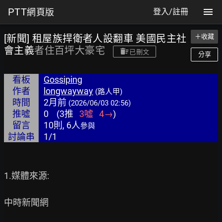
PTT
網頁版
登入/註冊
[新聞] 租屋族捍衛者人設翻車 美國民主社
＋收藏
會主義
者住百坪大豪宅
已刪文
分享
看板
Gossiping
作者
longwayway
(路人甲)
時間
2月前
(2026/06/03 02:56)
推噓
0
(
3
推
3
噓
4
→
)
留言
10則, 6人
參與
討論串
1/1
1.媒體來源:

中時新聞網
