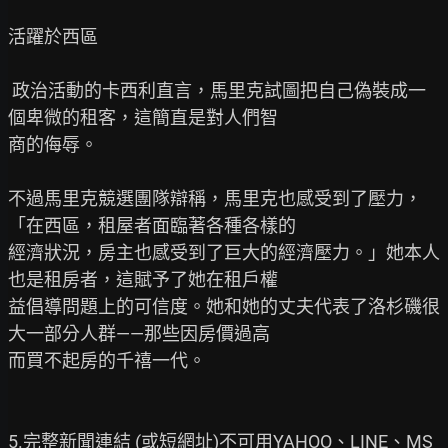
活躍於西區

 政治活動的卡西利直言，馬里克試圖把自己偽裝成一
個卑微的租客，這簡直是對人們智

商的侮辱。

不過馬里克競選團隊辯稱，馬里克也感受到了壓力，
「在西區，租屋者面臨著各種各樣的

經濟狀況，房主也感受到了巨大的經濟壓力。」她本人
也是租房者，這賦予了她在租戶權

益倡導問題上的可信度。她和她的丈夫代表了洛杉磯很
大一部分人群——那些因房價過高

而買不起房的千禧一代。

5.完整新聞連結 (或短網址)不可用YAHOO、LINE、MS