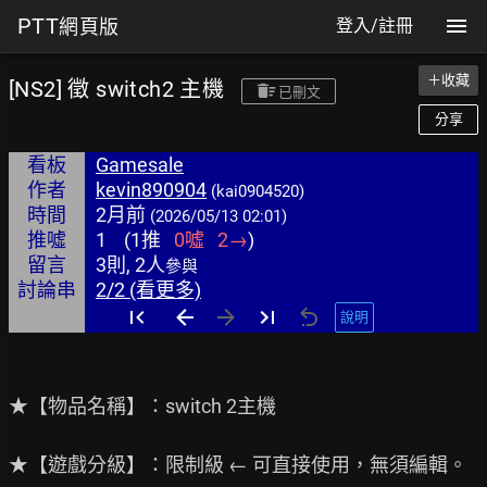
PTT
網頁版
登入/註冊
＋收藏
[NS2] 徵 switch2 主機
已刪文
分享
看板
Gamesale
作者
kevin890904
(kai0904520)
時間
2月前
(2026/05/13 02:01)
推噓
1
(
1
推
0
噓
2
→
)
留言
3則, 2人
參與
討論串
2/2 (看更多)
說明
★【物品名稱】：switch 2主機

★【遊戲分級】：限制級 ← 可直接使用，無須編輯。
