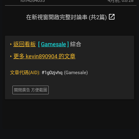
iori4264035
4月前
,
03/28
open_in_new
在新視窗開啟完整討論串 (共2篇)
‣
返回看板
[
Gamesale
]
綜合
‣
更多 kevin890904 的文章
文章代碼(AID):
#1g0zjvhq
(Gamesale)
關閉廣告 方便截圖