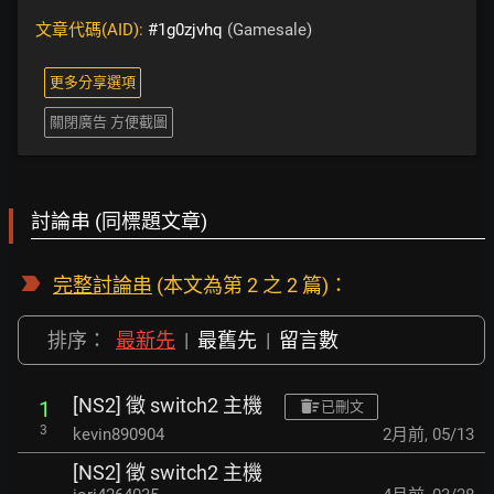
文章代碼(AID):
#1g0zjvhq
(Gamesale)
更多分享選項
關閉廣告 方便截圖
討論串 (同標題文章)
完整討論串
(本文為第 2 之 2 篇)：
排序：
最新先
|
最舊先
|
留言數
[NS2] 徵 switch2 主機
1
已刪文
3
kevin890904
2月前
,
05/13
[NS2] 徵 switch2 主機